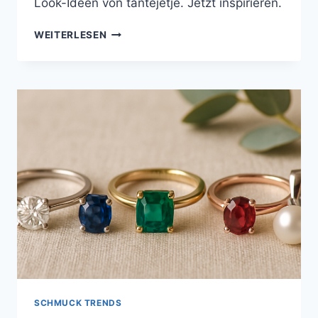
Look-Ideen von tantejetje. Jetzt inspirieren.
GOLD
WEITERLESEN
UND
SILBER
HARMONISCH
KOMBINIEREN
–
SCHMUCK
VON
TANTEJETJE
SCHMUCK TRENDS