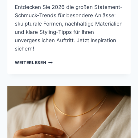
Entdecken Sie 2026 die großen Statement-
Schmuck-Trends für besondere Anlässe:
skulpturale Formen, nachhaltige Materialien
und klare Styling-Tipps für Ihren
unvergesslichen Auftritt. Jetzt Inspiration
sichern!
GROSSE S
WEITERLESEN
TATEMENT-S
CHMUCK-T
RENDS F
ÜR B
ESONDERE A
NLÄSSE –
T
ANTEJETJE