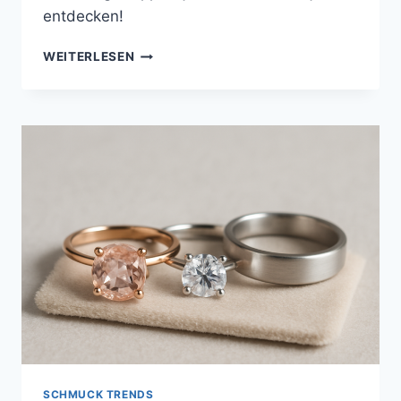
entdecken!
ANLASS-
WEITERLESEN
SCHMUCKKOMBINATIONEN:
BUSINESS
&
FREIZEIT
–
TANTEJETJE
SCHMUCK TRENDS